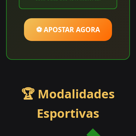
⚽ APOSTAR AGORA
🏆 Modalidades
Esportivas