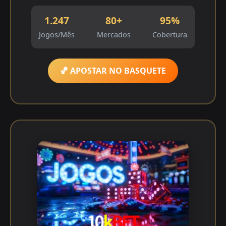
1.247
80+
95%
Jogos/Mês
Mercados
Cobertura
🏀 APOSTAR NO BASQUETE