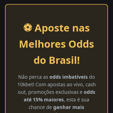
⚽ Aposte nas
Melhores Odds
do Brasil!
Não perca as
odds imbatíveis
do
10kbet! Com apostas ao vivo, cash
out, promoções exclusivas e
odds
até 15% maiores
, esta é sua
chance de
ganhar mais