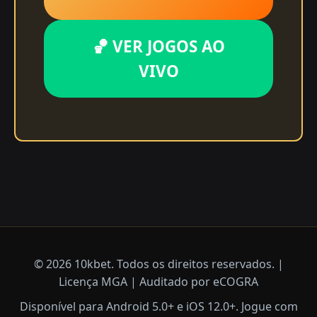
🏀 VER JOGOS AO
VIVO
© 2026 10kbet. Todos os direitos reservados. |
Licença MGA | Auditado por eCOGRA
Disponível para Android 5.0+ e iOS 12.0+. Jogue com