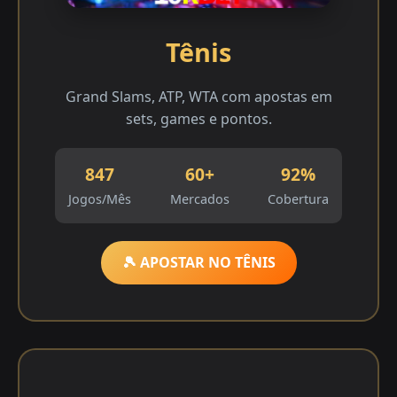
Tênis
Grand Slams, ATP, WTA com apostas em
sets, games e pontos.
847
60+
92%
Jogos/Mês
Mercados
Cobertura
🎾 APOSTAR NO TÊNIS