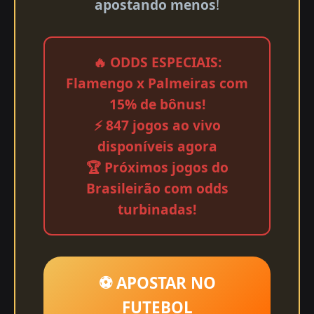
apostando menos
!
🔥 ODDS ESPECIAIS:
Flamengo x Palmeiras com
15% de bônus!
⚡ 847 jogos ao vivo
disponíveis agora
🏆 Próximos jogos do
Brasileirão com odds
turbinadas!
⚽ APOSTAR NO
FUTEBOL