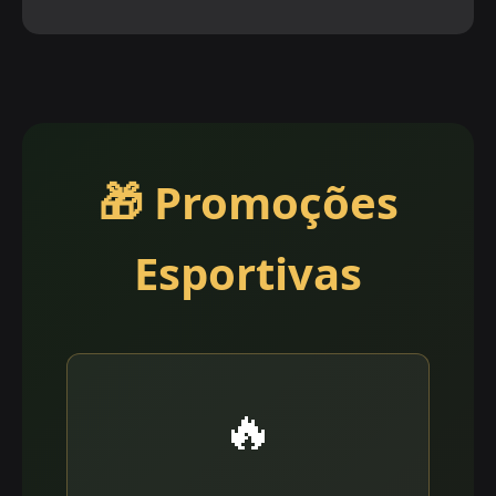
🎁 Promoções
Esportivas
🔥