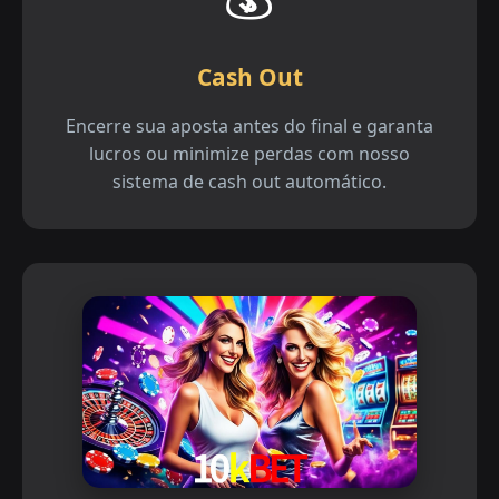
Cash Out
Encerre sua aposta antes do final e garanta
lucros ou minimize perdas com nosso
sistema de cash out automático.