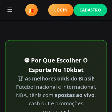
☰
LOGIN
CADASTRO
⚽ Por Que Escolher O
Esporte No 10kbet
🏆
As melhores odds do Brasil!
Futebol nacional e internacional,
NBA, tênis com
apostas ao vivo
,
cash out e promoções
exclusivas!