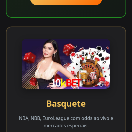
Basquete
NBA, NBB, EuroLeague com odds ao vivo e
mercados especiais.