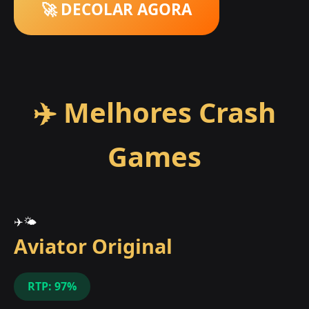
🚀 DECOLAR AGORA
✈️ Melhores Crash
Games
✈️🌤️
Aviator Original
RTP: 97%