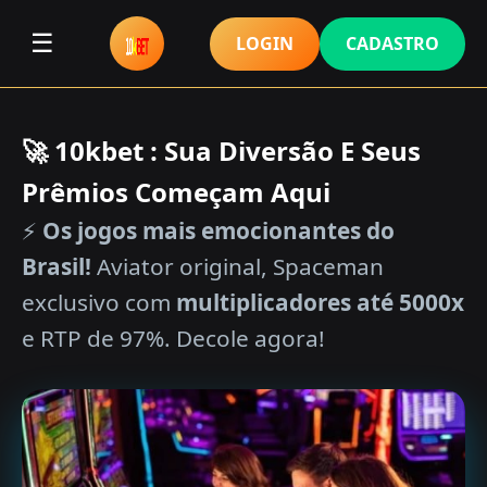
☰
LOGIN
CADASTRO
🚀 10kbet : Sua Diversão E Seus
Prêmios Começam Aqui
⚡
Os jogos mais emocionantes do
Brasil!
Aviator original, Spaceman
exclusivo com
multiplicadores até 5000x
e RTP de 97%. Decole agora!