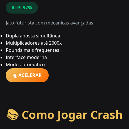
RTP: 97%
Jato futurista com mecânicas avançadas.
Dupla aposta simultânea
Multiplicadores até 2000x
Rounds mais frequentes
Interface moderna
Modo automático
🛸 ACELERAR
📚 Como Jogar Crash