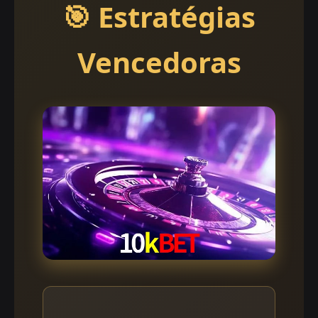
🎯 Estratégias
Vencedoras