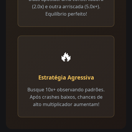
(2.0x) e outra arriscada (5.0x+).
Equilíbrio perfeito!
🔥
Estratégia Agressiva
Busque 10x+ observando padrões.
Após crashes baixos, chances de
alto multiplicador aumentam!