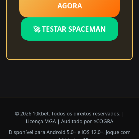
AGORA
🚀 TESTAR SPACEMAN
© 2026 10kbet. Todos os direitos reservados. |
Licença MGA | Auditado por eCOGRA
Disponível para Android 5.0+ e iOS 12.0+. Jogue com