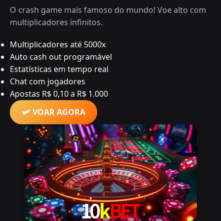
O crash game mais famoso do mundo! Voe alto com
multiplicadores infinitos.
Multiplicadores até 5000x
Auto cash out programável
Estatísticas em tempo real
Chat com jogadores
Apostas R$ 0,10 a R$ 1.000
🛩️ VOAR AGORA