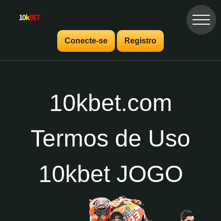
Conecte-se
Registro
10kbet.com️
Termos de Uso
10kbet JOGO