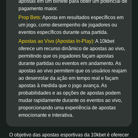
apostas em um bilhete para obter um potencial de
pagamento maior.
Prop Bets:
Aposta em resultados específicos em
um jogo, como desempenho de jogadores ou
eventos específicos durante uma partida.
Apostas ao Vivo (Apostas In-Play):
A 10kbet
oferece um recurso dinâmico de apostas ao vivo,
permitindo que os jogadores façam apostas
durante partidas ou eventos em andamento. As
apostas ao vivo permitem que os usuários reajam
ao desenrolar da ação em tempo real e façam
apostas à medida que o jogo avança. As
probabilidades e as opções de apostas podem
mudar rapidamente durante os eventos ao vivo,
proporcionando uma experiência de apostas
emocionante e interativa.
O objetivo das apostas esportivas da 10kbet é oferecer