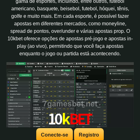
gama de esportes, incluindo, entre outros, futebol
americano, basquete, beisebol, futebol, hóquei, tênis,
golfe e muito mais. Em cada esporte, é possível fazer
apostas em diferentes mercados, como moneyline,
spread de pontos, over/under e várias apostas prop. O
10kbet oferece opções de apostas pré-jogo e apostas in-
play (ao vivo), permitindo que você faça apostas
enquanto o jogo ou partida está acontecendo.
Conecte-se
Registro