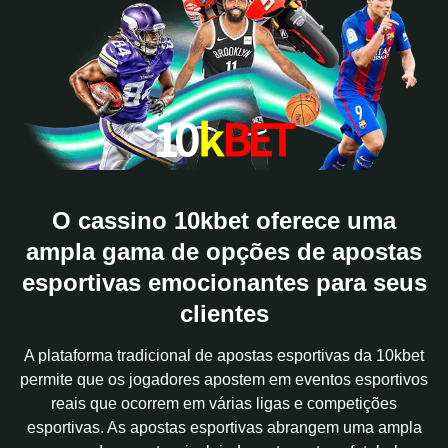
O cassino 10kbet oferece uma
ampla gama de opções de apostas
esportivas emocionantes para seus
clientes
A plataforma tradicional de apostas esportivas da 10kbet
permite que os jogadores apostem em eventos esportivos
reais que ocorrem em várias ligas e competições
esportivas. As apostas esportivas abrangem uma ampla