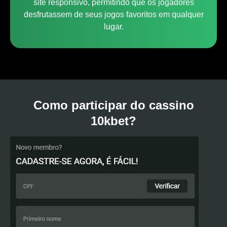
site responsivo, permitindo que os jogadores
desfrutassem de seus jogos favoritos em qualquer
lugar.
Como participar do cassino
10kbet?