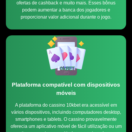
ofertas de cashback e muito mais. Esses bônus
podem aumentar a banca dos jogadores e
proporcionar valor adicional durante o jogo.
Plataforma compatível com dispositivos
móveis
A plataforma do cassino 10kbet era acessível em
vários dispositivos, incluindo computadores desktop,
smartphones e tablets. O cassino provavelmente
oferecia um aplicativo móvel de fácil utilização ou um