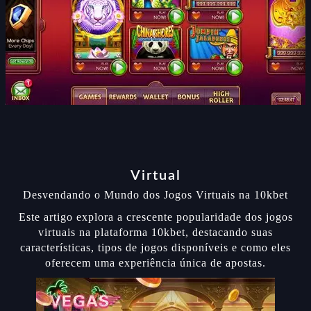
Virtual
Desvendando o Mundo dos Jogos Virtuais na 10kbet
Este artigo explora a crescente popularidade dos jogos
virtuais na plataforma 10kbet, destacando suas
características, tipos de jogos disponíveis e como eles
oferecem uma experiência única de apostas.