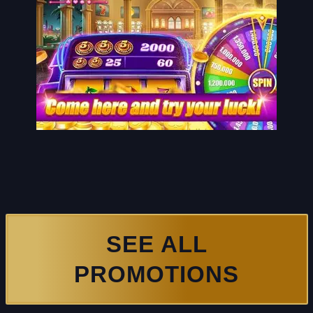
SEE ALL
PROMOTIONS