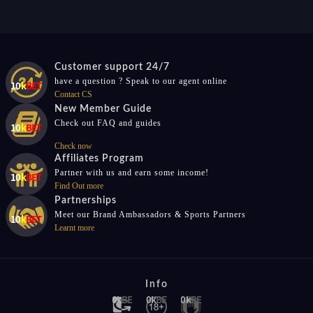
Customer support 24/7
have a question ? Speak to our agent online
Contact CS
New Member Guide
Check out FAQ and guides
Check now
Affiliates Program
Partner with us and earn some income!
Find Out more
Partnerships
Meet our Brand Ambassadors & Sports Partners
Learnt more
Info