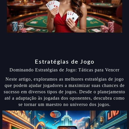
Estratégias de Jogo
Dominando Estratégias de Jogo: Táticas para Vencer
Neste artigo, exploramos as melhores estratégias de jogo
que podem ajudar jogadores a maximizar suas chances de
sucesso em diversos tipos de jogos. Desde o planejamento
até a adaptação às jogadas dos oponentes, descubra como
se tornar um maestro no universo dos jogos.